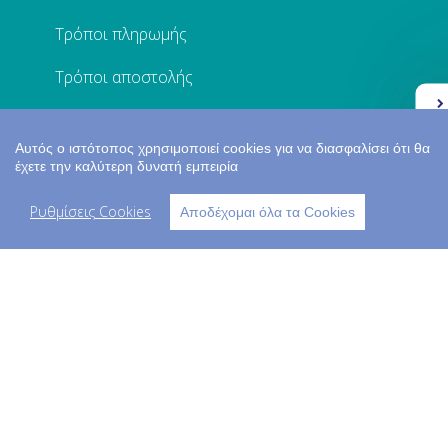
Τρόποι πληρωμής
Τρόποι αποστολής
Ελλάδα 2.0
Πολιτική προστασίας
Αυτός ο ιστότοπος χρησιμοποιεί cookies για να διασφαλίσει ότι θα
Επικοινωνία
έχετε την καλύτερη δυνατή εμπειρία
Ο ΛΟΓΑΡΙΑΣΜΟΣ ΜΟΥ
Ρυθμίσεις Cookies
Αποδέχομαι όλα τα Cookies
Σύνδεση
Εγγραφή
Τα στοιχεία μου
Παραγγελίες