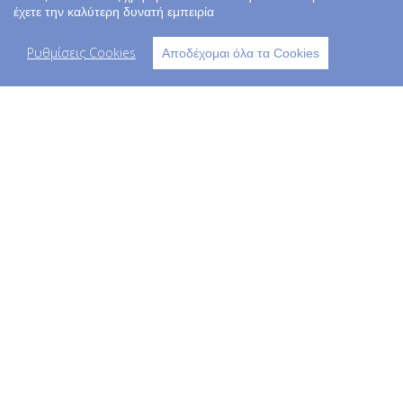
έχετε την καλύτερη δυνατή εμπειρία
Ρυθμίσεις Cookies
Αποδέχομαι όλα τα Cookies
Copyright © 2023 kids life - All Rights
Reserved
Workadu
your business playground