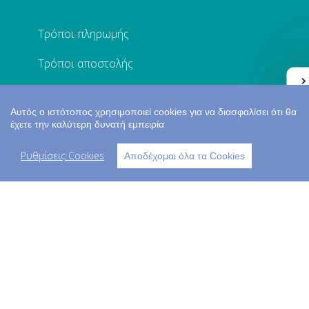
Τρόποι πληρωμής
Τρόποι αποστολής
Ελλάδα 2.0
Πολιτική προστασίας
Αυτός ο ιστότοπος χρησιμοποιεί cookies για να διασφαλίσει ότι θα
Επικοινωνία
έχετε την καλύτερη δυνατή εμπειρία
Ο ΛΟΓΑΡΙΑΣΜΟΣ ΜΟΥ
Ρυθμίσεις Cookies
Αποδέχομαι όλα τα Cookies
Σύνδεση
Εγγραφή
Τα στοιχεία μου
Παραγγελίες