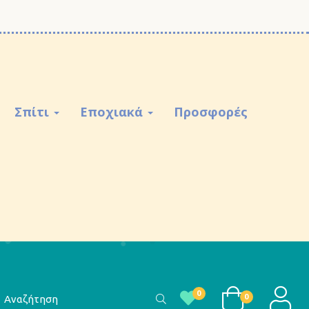
Σπίτι
Εποχιακά
Προσφορές
αζήτηση
LOGI
0
0