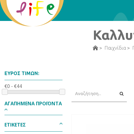
Καλλυ
Παιχνίδια
>
>
ΕΎΡΟΣ ΤΙΜΏΝ:
Αναζήτηση
€0 - €44
Αναζή
ΑΓΑΠΗΜΈΝΑ ΠΡΟΪΌΝΤΑ
ΕΤΙΚΈΤΕΣ