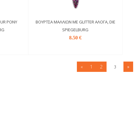
OUR PONY
ΒΟΎΡΤΣΑ ΜΑΛΛΙΏΝ ΜΕ GLITTER ΑΛΟΓΑ, DIE
RG
SPIEGELBURG
8.50 €
«
1
2
3
»