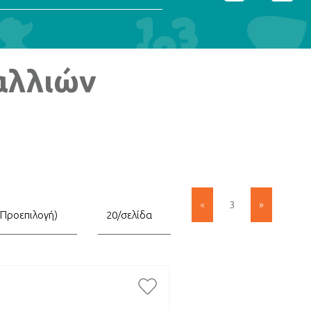
αλλιών
«
3
»