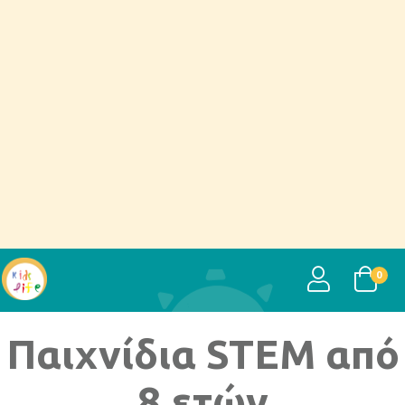
USER
0
Παιχνίδια STEM από
8 ετών