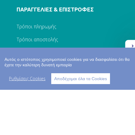
ΠΑΡΑΓΓΕΛΙΕΣ & ΕΠΙΣΤΡΟΦΕΣ
Τρόποι πληρωμής
Τρόποι αποστολής
Ελλάδα 2.0
Πολιτική προστασίας
Αυτός ο ιστότοπος χρησιμοποιεί cookies για να διασφαλίσει ότι θα
Επικοινωνία
έχετε την καλύτερη δυνατή εμπειρία
Ρυθμίσεις Cookies
Ο ΛΟΓΑΡΙΑΣΜΟΣ ΜΟΥ
Αποδέχομαι όλα τα Cookies
Σύνδεση
Εγγραφή
Τα στοιχεία μου