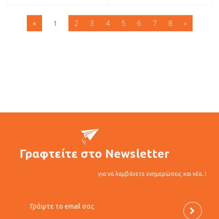
2
3
4
5
6
7
8
»
«
1
Γραφτείτε στο Newsletter
για να λαμβάνετε ενημερώσεις και νέα..!