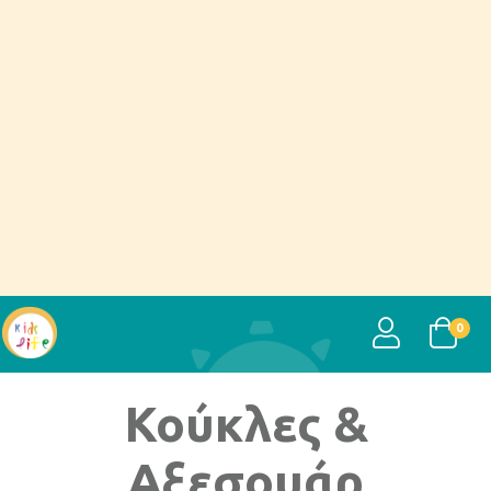
USER
0
Κούκλες &
Αξεσουάρ