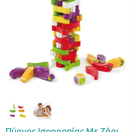
Πύργος Ισορροπίας Με Ζάρι