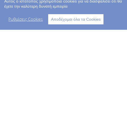
Ελλάδα 2.0
Αυτός ο ιστότοπος χρησιμοποιεί cookies για να διασφαλίσει ότι θα
Τα στοιχεία μου
έχετε την καλύτερη δυνατή εμπειρία
Παραγγελίες
Ρυθμίσεις Cookies
Αποδέχομαι όλα τα Cookies
Copyright © 2023 kids life - All Rights
Reserved