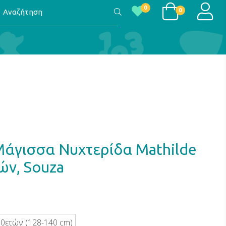
αζήτηση
LOGI
0
0
Μάγισσα Νυχτερίδα Mathilde
ών, Souza
10ετών (128-140 cm)