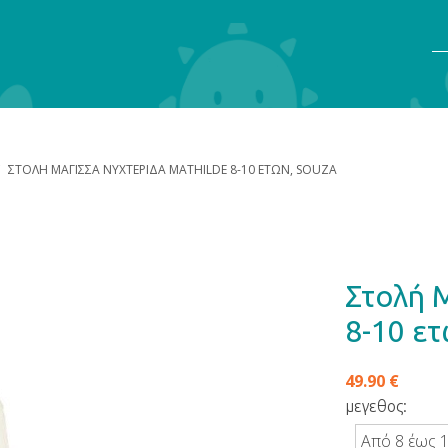
Αν
ΣΤΟΛΉ ΜΆΓΙΣΣΑ ΝΥΧΤΕΡΊΔΑ MATHILDE 8-10 ΕΤΏΝ, SOUZA
Στολή 
8-10 ετ
49.90 €
μεγεθος:
Από 8 έως 