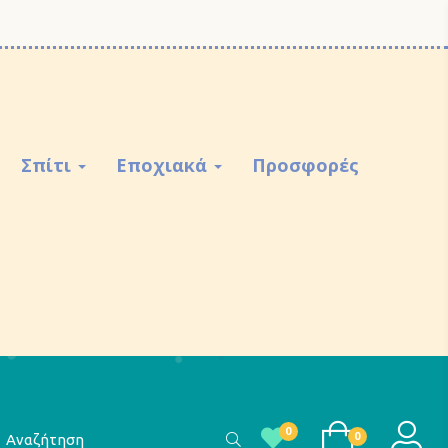
Σπίτι
Εποχιακά
Προσφορές
αζήτηση
LOGI
0
0