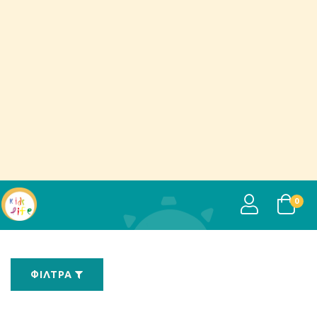
USER
0
ΦΊΛΤΡΑ