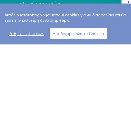
Πολιτική προστασίας
Ελλάδα 2.0
Αυτός ο ιστότοπος χρησιμοποιεί cookies για να διασφαλίσει ότι θα
Επικοινωνία
έχετε την καλύτερη δυνατή εμπειρία
Ο ΛΟΓΑΡΙΑΣΜΟΣ ΜΟΥ
Ρυθμίσεις Cookies
Αποδέχομαι όλα τα Cookies
Σύνδεση
Εγγραφή
Τα στοιχεία μου
Παραγγελίες