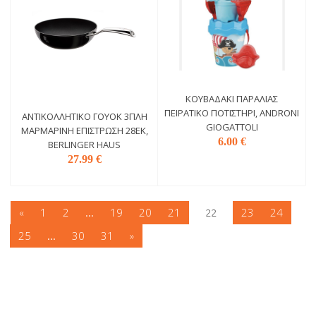
ΚΟΥΒΑΔΆΚΙ ΠΑΡΑΛΊΑΣ
ΠΕΙΡΑΤΙΚΌ ΠΟΤΙΣΤΉΡΙ, ANDRONI
ΑΝΤΙΚΟΛΛΗΤΙΚΌ ΓΟΥΌΚ 3ΠΛΗ
GIOGATTOLI
MΑΡΜΆΡΙΝΗ EΠΊΣΤΡΩΣΗ 28ΕΚ,
6.00 €
BERLINGER HAUS
27.99 €
«
1
2
19
20
21
23
24
...
22
25
30
31
»
...