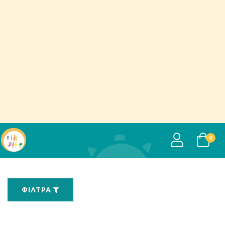
USER
0
ΦΊΛΤΡΑ