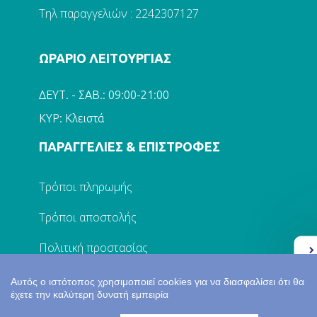
Τηλ παραγγελιών : 2242307127
ΩΡΑΡΙΟ ΛΕΙΤΟΥΡΓΙΑΣ
ΔΕΥΤ. - ΣΑΒ.: 09:00-21:00
ΚΥΡ: Κλειστά
ΠΑΡΑΓΓΕΛΙΕΣ & ΕΠΙΣΤΡΟΦΕΣ
Τρόποι πληρωμής
Τρόποι αποστολής
Πολιτική προστασίας
Ελλάδα 2.0
Επικοινωνία
Αυτός ο ιστότοπος χρησιμοποιεί cookies για να διασφαλίσει ότι θα
έχετε την καλύτερη δυνατή εμπειρία
Ο ΛΟΓΑΡΙΑΣΜΟΣ ΜΟΥ