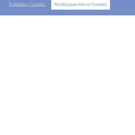
Ρυθμίσεις Cookies
Αποδέχομαι όλα τα Cookies
Σύνδεση
Εγγραφή
Τα στοιχεία μου
Παραγγελίες
Copyright © 2023 kids life - All Rights
Reserved