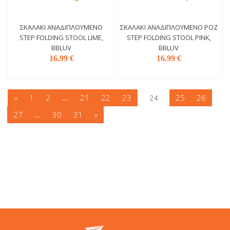
ΣΚΑΛΆΚΙ ΑΝΑΔΙΠΛΟΎΜΕΝΟ
ΣΚΑΛΆΚΙ ΑΝΑΔΙΠΛΟΎΜΕΝΟ ΡΟΖ
STEP FOLDING STOOL LIME,
STEP FOLDING STOOL PINK,
BBLUV
BBLUV
16.99 €
16.99 €
«
1
2
21
22
23
25
26
...
24
27
30
31
»
...