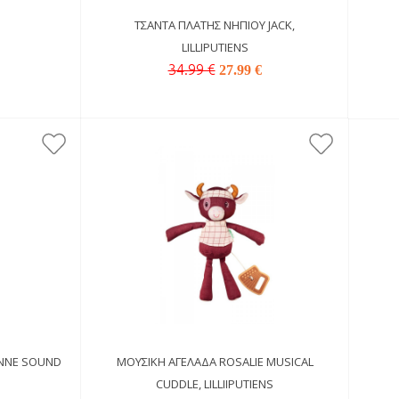
ΤΣΆΝΤΑ ΠΛΆΤΗΣ ΝΗΠΊΟΥ JACK,
LILLIPUTIENS
34.99 €
27.99 €
NNE SOUND
ΜΟΥΣΙΚΉ ΑΓΕΛΆΔΑ ROSALIE MUSICAL
CUDDLE, LILLIIPUTIENS