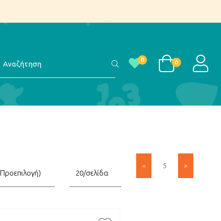
αζήτηση
LOGI
0
0
«
5
»