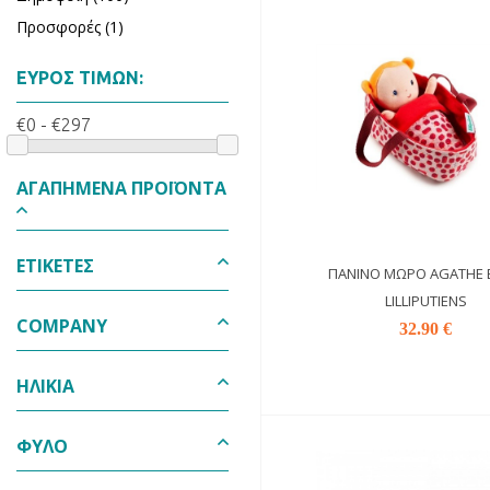
Προσφορές (1)
ΕΎΡΟΣ ΤΙΜΏΝ:
€0 - €297
ΑΓΑΠΗΜΈΝΑ ΠΡΟΪΌΝΤΑ
ΕΤΙΚΈΤΕΣ
ΠΆΝΙΝΟ ΜΩΡΌ AGATHE 
LILLIPUTIENS
COMPANY
32.90 €
ΗΛΙΚΊΑ
ΦΎΛΟ