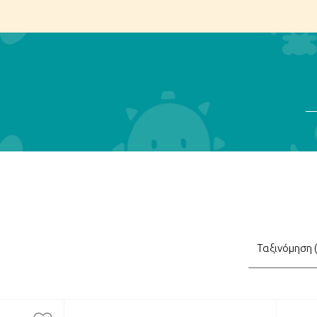
Αν
τηση