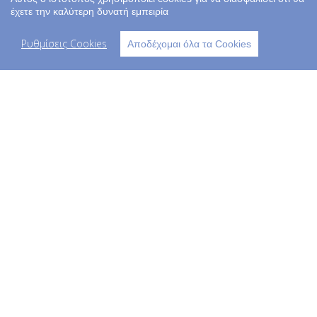
Εγγραφή
έχετε την καλύτερη δυνατή εμπειρία
Τα στοιχεία μου
Ρυθμίσεις Cookies
Αποδέχομαι όλα τα Cookies
Παραγγελίες
Copyright © 2023 kids life - All Rights
Reserved