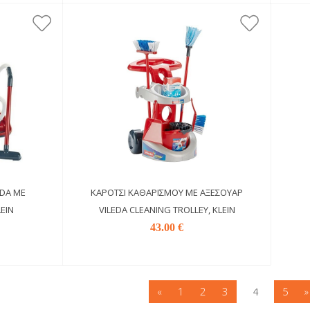
EDA ΜΕ
ΚΑΡΌΤΣΙ ΚΑΘΑΡΙΣΜΟΎ ΜΕ ΑΞΕΣΟΥΆΡ
EIN
VILEDA CLEANING TROLLEY, KLEIN
43.00 €
«
1
2
3
5
»
4