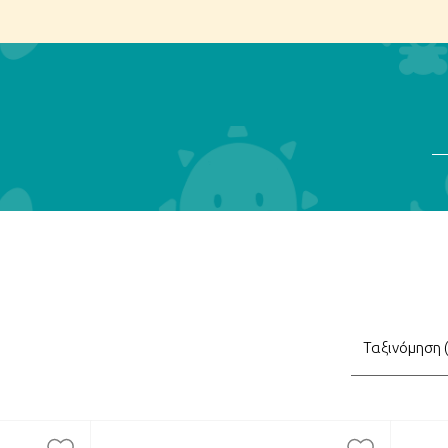
Αν
τηση