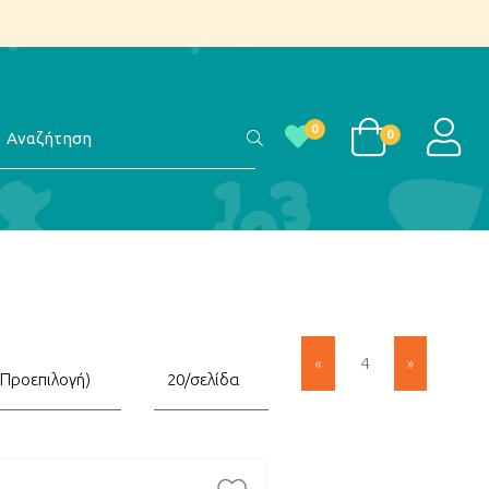
αζήτηση
LOGI
0
0
«
»
4