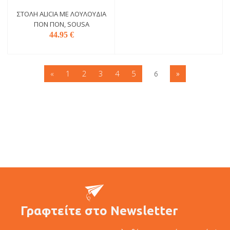
ΣΤΟΛΉ ALICIA ΜΕ ΛΟΥΛΟΎΔΙΑ
ΠΟΝ ΠΟΝ, SOUSA
44.95 €
«
1
2
3
4
5
6
»
Γραφτείτε στο Newsletter