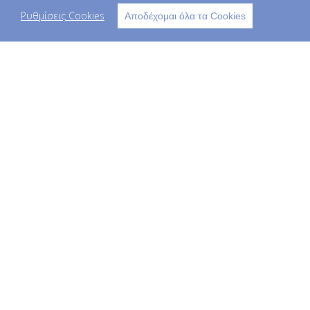
Εγγραφή
Ρυθμίσεις Cookies
Αποδέχομαι όλα τα Cookies
Τα στοιχεία μου
Παραγγελίες
Copyright © 2023 kids life - All Rights
Reserved