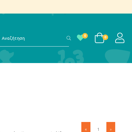
αζήτηση
LOGI
0
0
»
«
1