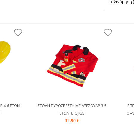
τηση
 4-6 ΕΤΏΝ,
ΣΤΟΛΉ ΠΥΡΟΣΒΈΣΤΗ ΜΕ ΑΞΕΣΟΥΆΡ 3-5
ΕΠΙ
S
ΕΤΏΝ, BIGJIGS
ΌΨΕ
32.90 €