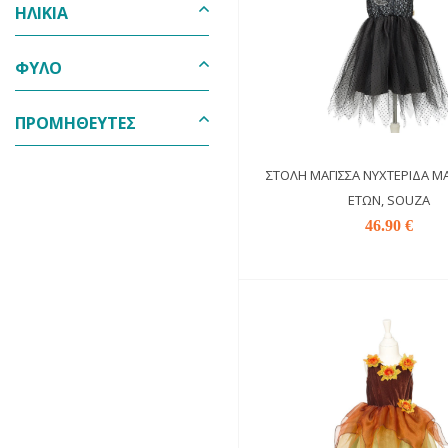
ΗΛΙΚΊΑ
ΦΎΛΟ
ΠΡΟΜΗΘΕΥΤΈΣ
ΣΤΟΛΉ ΜΆΓΙΣΣΑ ΝΥΧΤΕΡΊΔΑ MA
ΕΤΏΝ, SOUZA
46.90 €