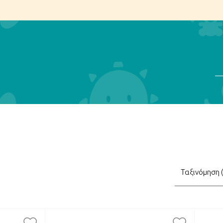
Αν
τηση