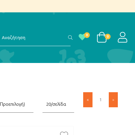
αζήτηση
LOGI
0
0
»
«
1