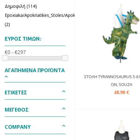
Δημοφιλή (114)
Epoxiaka/Apokriatikes_Stoles/Apokriatika_Ajesouar
(2)
ΕΎΡΟΣ ΤΙΜΏΝ:
€0 - €297
ΑΓΑΠΗΜΈΝΑ ΠΡΟΪΌΝΤΑ
ΣΤΟΛΉ TYRANNOSAURUS 5-6 
ON, SOUZA
ΕΤΙΚΈΤΕΣ
48.90 €
ΜΕΓΕΘΟΣ
COMPANY