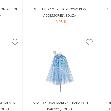
 ΜΟΝΌΚΕΡΟΙ
ΦΤΕΡΆ ΡΟΖ ΦΟΥΞ ΠΟΎΠΟΥΛΟ KIDS
ΣΤ
A
ACCESSORIES, SOUZA
13.95 €
ΎΔΟ ΜΈΝΤΑ
ΚΆΠΑ ΓΟΡΓΌΝΑΣ MARLYA + ΤΙΆΡΑ + ΣΕΤ
ΚΟΡ
 SOUZA
ΡΑΒΔΙΟΎ, SOUZA
Χ