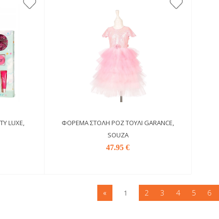
TY LUXE,
ΦΌΡΕΜΑ ΣΤΟΛΉ ΡΟΖ ΤΟΎΛΙ GARANCE,
SOUZA
47.95 €
2
3
4
5
6
«
1